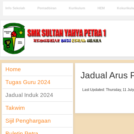
Info Sekolah
Pentadbiran
Kurikulum
HEM
Kokurikul
Home
Jadual Arus 
Tugas Guru 2024
Last Updated: Thursday, 11 Jul
Jadual Induk 2024
Takwim
Sijil Penghargaan
Buletin Petra